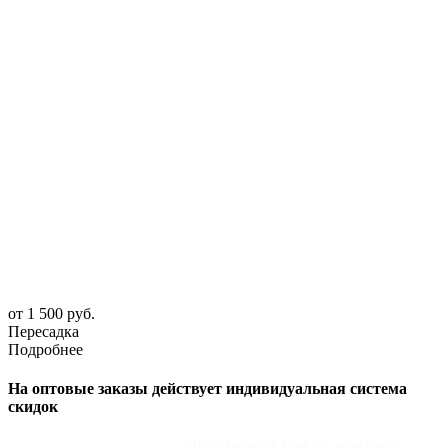
от 1 500 руб.
Пересадка
Подробнее
На оптовые заказы действует индивидуальная система
скидок
Оставьте заявку на почту
info@хвоя.рф или по телефону
+7