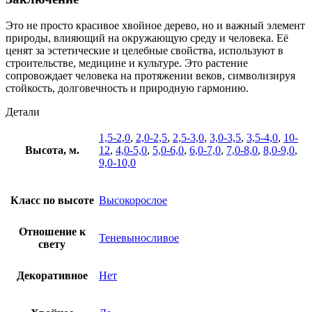
Это не просто красивое хвойное дерево, но и важный элемент
природы, влияющий на окружающую среду и человека. Её
ценят за эстетические и целебные свойства, используют в
строительстве, медицине и культуре. Это растение
сопровождает человека на протяжении веков, символизируя
стойкость, долговечность и природную гармонию.
Детали
1,5-2,0
,
2,0-2,5
,
2,5-3,0
,
3,0-3,5
,
3,5-4,0
,
10-
Высота, м.
12
,
4,0-5,0
,
5,0-6,0
,
6,0-7,0
,
7,0-8,0
,
8,0-9,0
,
9,0-10,0
Класс по высоте
Высокорослое
Отношение к
Теневыносливое
свету
Декоративное
Нет