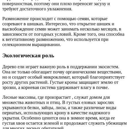
поверхностная, поэтому они плохо переносят засуху и
требуют достаточного увлажнения.
Размножение происходит с помощью семян, которые
созревают в шишках. Интересно, что открытие шишек и
высвобождение семян может занимать несколько месяцев, в
зависимости от погодных условий. Кроме того, она способна
к вегетативному размножению, что используется при
селекционном выращивании.
Экологическая роль
Дерево ели играет важную роль в поддержании экосистем.
Она не только обогащает почву органическими веществами,
но и создает особый микроклимат, который благоприятствует
росту других растений. Густые кроны защищают землю от
эрозии, а корневая система удерживает влагу в почве.
Лесные массивы, где произрастает , служат домом для
множества животных и птиц. В густых еловых зарослях
укрываются белки, зайцы, лисы, а также различные виды
пернатых, использующих крону в качестве надежного
укрытия. Особенно ценится она в зимнее время, когда ее
густая хвоя остается зеленой и продолжает служить убежищем
для многих лесных обитателей.